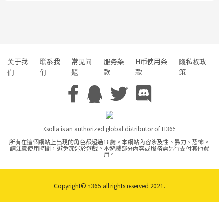
关于我
联系我
常见问
服务条
H币使用条
隐私权政
们
们
题
款
款
策
Xsolla is an authorized global distributor of H365
所有在這個網站上出現的角色都超過18歲。本網站內容涉及性、暴力、恐怖。
請注意使用時間，避免沉迷於遊戲。本遊戲部分內容或服務需另行支付其他費
用。
Copyright© h365 all rights reserved 2021.