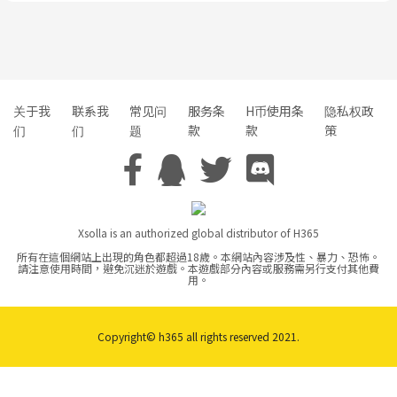
关于我
联系我
常见问
服务条
H币使用条
隐私权政
们
们
题
款
款
策
Xsolla is an authorized global distributor of H365
所有在這個網站上出現的角色都超過18歲。本網站內容涉及性、暴力、恐怖。
請注意使用時間，避免沉迷於遊戲。本遊戲部分內容或服務需另行支付其他費
用。
Copyright© h365 all rights reserved 2021.