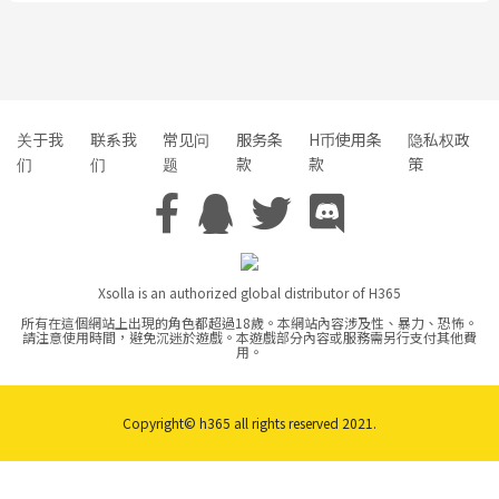
关于我
联系我
常见问
服务条
H币使用条
隐私权政
们
们
题
款
款
策
Xsolla is an authorized global distributor of H365
所有在這個網站上出現的角色都超過18歲。本網站內容涉及性、暴力、恐怖。
請注意使用時間，避免沉迷於遊戲。本遊戲部分內容或服務需另行支付其他費
用。
Copyright© h365 all rights reserved 2021.